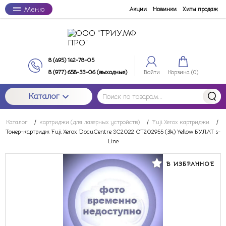
Меню
Акции
Новинки
Хиты продаж
8 (495) 142-78-05
8 (977) 658-33-06 (выходные)
Войти
Корзина (
0
)
Каталог
Каталог
/
картриджи (для лазерных устройств)
/
Fuji Xerox картриджи
/
Тонер-картридж Fuji Xerox DocuCentre SC2022 CT202955 (3k) Yellow БУЛАТ s-
Line
В ИЗБРАННОЕ