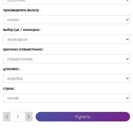
производитель фильтр
:
выбор (цв. / монохром
:
оригинал /совместимка
:
упаковка
:
страна
:
Купить