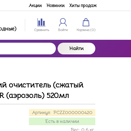
Акции
Новинки
Хиты продаж
ходные)
Сравнить
Войти
Корзина (
0
)
Найти
й очиститель (сжатый
R (аэрозоль) 520мл
Артикул:
PCZZ000000420
Есть в наличии
Вес:
0.6
кг.