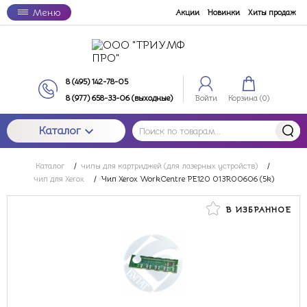
Меню
Акции
Новинки
Хиты продаж
8 (495) 142-78-05
8 (977) 658-33-06 (выходные)
Войти
Корзина (
0
)
Каталог
Каталог
/
чипы для картриджей (для лазерных устройств)
/
чип для Xerox
/
Чип Xerox WorkCentre PE120 013R00606 (5k)
В ИЗБРАННОЕ