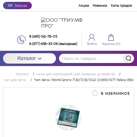
Меню
Акции
Новинки
Хиты продаж
8 (495) 142-78-05
8 (977) 658-33-06 (выходные)
Войти
Корзина (
0
)
Каталог
Каталог
/
чипы для картриджей (для лазерных устройств)
/
чип для Xerox
/
Чип Xerox WorkCentre 7132/7232/7242 006R01271 Yellow (8k)
В ИЗБРАННОЕ