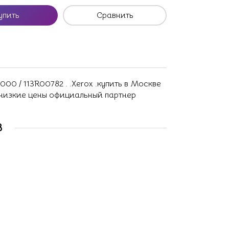
упить
Сравнить
0 / 113R00782 . .Xerox .купить в Москве
 низкие цены официальный партнер
В