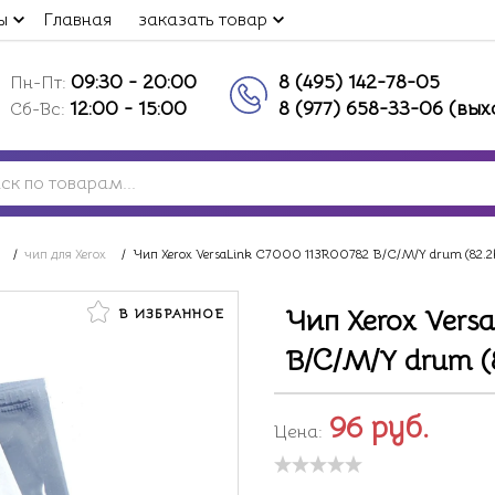
ы
Главная
заказать товар
09:30 - 20:00
8 (495) 142-78-05
Пн-Пт:
12:00 - 15:00
8 (977) 658-33-06 (вы
Сб-Вс:
/
чип для Xerox
/
Чип Xerox VersaLink C7000 113R00782 B/C/M/Y drum (82.2
Чип Xerox Vers
В ИЗБРАННОЕ
B/C/M/Y drum (
96
руб.
Цена: