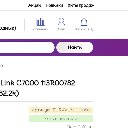
Акции
Новинки
Хиты продаж
ходные)
Сравнить
Войти
Корзина (
0
)
Найти
k)
aLink C7000 113R00782
82.2k)
Артикул:
BURXVL7000050
Есть в наличии
Вес:
0.01
кг.