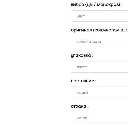
выбор (цв. / монохром
:
оригинал /совместимка
:
упаковка
:
состояние
:
страна
: