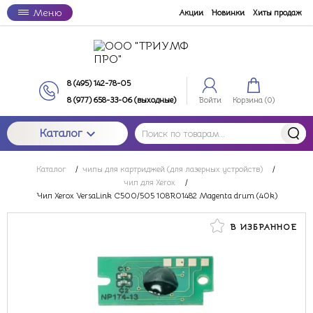
Меню
Акции
Новинки
Хиты продаж
8 (495) 142-78-05
8 (977) 658-33-06 (выходные)
Войти
Корзина (
0
)
Каталог
Каталог
/
чипы для картриджей (для лазерных устройств)
/
чип для Xerox
/
Чип Xerox VersaLink C500/505 108R01482 Magenta drum (40k)
В ИЗБРАННОЕ