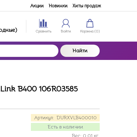
Акции
Новинки
Хиты продаж
ходные)
Сравнить
Войти
Корзина (
0
)
Найти
aLink B400 106R03585
Артикул:
DURXVLB400010
Есть в наличии
Вес:
0.01
кг.