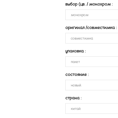
выбор (цв. / монохром
:
оригинал /совместимка
:
упаковка
:
состояние
:
страна
: