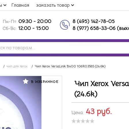
ы
Главная
заказать товар
09:30 - 20:00
8 (495) 142-78-05
Пн-Пт:
12:00 - 15:00
8 (977) 658-33-06 (вы
Сб-Вс:
/
чип для Xerox
/
Чип Xerox VersaLink B400 106R03585 (24.6k)
Чип Xerox Vers
В ИЗБРАННОЕ
(24.6k)
43
руб.
Цена: