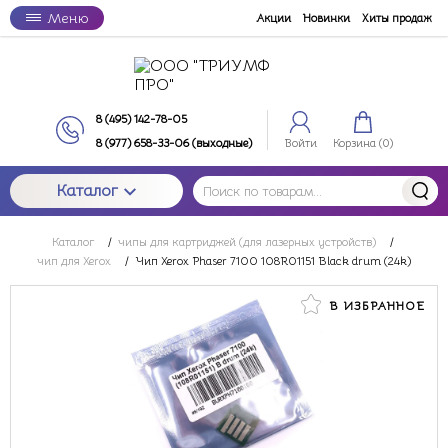
Меню
Акции
Новинки
Хиты продаж
8 (495) 142-78-05
8 (977) 658-33-06 (выходные)
Войти
Корзина (
0
)
Каталог
Каталог
/
чипы для картриджей (для лазерных устройств)
/
чип для Xerox
/
Чип Xerox Phaser 7100 108R01151 Black drum (24k)
В ИЗБРАННОЕ