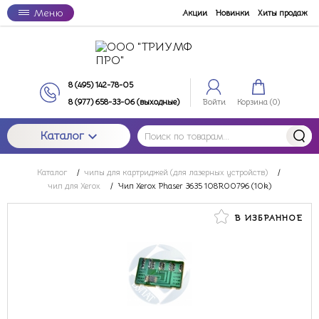
Меню
Акции
Новинки
Хиты продаж
8 (495) 142-78-05
8 (977) 658-33-06 (выходные)
Войти
Корзина (
0
)
Каталог
Каталог
/
чипы для картриджей (для лазерных устройств)
/
чип для Xerox
/
Чип Xerox Phaser 3635 108R00796 (10k)
В ИЗБРАННОЕ