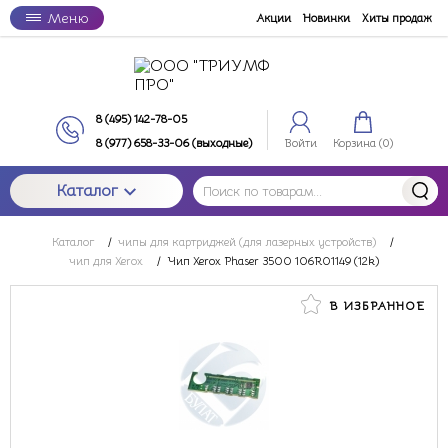
Меню
Акции
Новинки
Хиты продаж
8 (495) 142-78-05
8 (977) 658-33-06 (выходные)
Войти
Корзина (
0
)
Каталог
Каталог
/
чипы для картриджей (для лазерных устройств)
/
чип для Xerox
/
Чип Xerox Phaser 3500 106R01149 (12k)
В ИЗБРАННОЕ