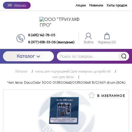
Меню
Акции
Новинки
Хиты продаж
8 (495) 142-78-05
8 (977) 658-33-06 (выходные)
Войти
Корзина (
0
)
Каталог
Каталог
/
чипы для картриджей (для лазерных устройств)
/
чип для Xerox
/
Чип Xerox DocuColor 5000 013R00648/013R00649 B/C/M/Y drum (80k)
В ИЗБРАННОЕ