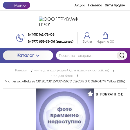
Меню
Акции
Новинки
Хиты продаж
8 (495) 142-78-05
8 (977) 658-33-06 (выходные)
Войти
Корзина (
0
)
Каталог
Каталог
/
чипы для картриджей (для лазерных устройств)
/
чип для Xerox
/
Чип Xerox AltaLink C8130/C8135/C8145/C8155/C8170 006R01749 Yellow (28k)
В ИЗБРАННОЕ