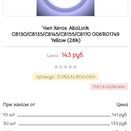
Чип Xerox AltaLink
C8130/C8135/C8145/C8155/C8170 006R01749
Yellow (28k)
143
руб.
Цена:
Артикул:
EURXAL8130090
Нет в наличии
При заказе от
Цена
10 шт.
141 руб.
30 шт.
133 руб.