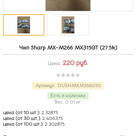
Чип Sharp MX-M266 MX315GT (27.5k)
220
руб.
Цена:
Артикул:
DUSHMXM356010
Есть в наличии
Вес:
0.01
кг.
цена (от 10 шт.):
2.32875
цена (от 30 шт.):
2.406375
цена (от 100 шт.):
2.302875