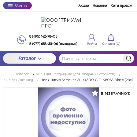
Меню
Акции
Новинки
Хиты продаж
8 (495) 142-78-05
8 (977) 658-33-06 (выходные)
Войти
Корзина (
0
)
Каталог
Каталог
/
чипы для картриджей (для лазерных устройств)
/
чип для Samsung
/
Чип+Шлейф Samsung SL-X4300 CLT-K808S Black (23k)
В ИЗБРАННОЕ