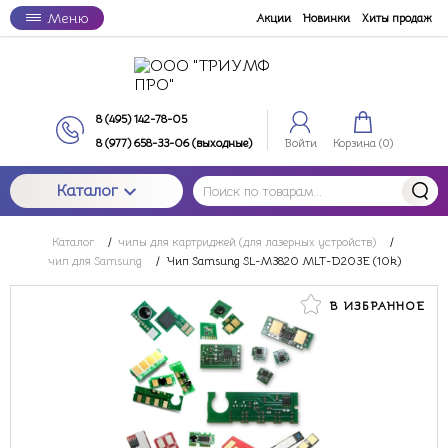
Меню
Акции
Новинки
Хиты продаж
8 (495) 142-78-05
8 (977) 658-33-06 (выходные)
Войти
Корзина (
0
)
Каталог
Каталог
/
чипы для картриджей (для лазерных устройств)
/
чип для Samsung
/
Чип Samsung SL-M3820 MLT-D203E (10k)
В ИЗБРАННОЕ