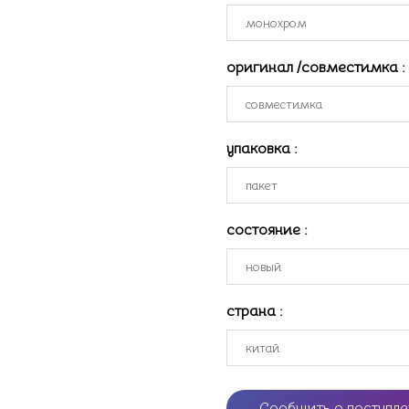
оригинал /совместимка
:
упаковка
:
состояние
:
страна
:
Сообщить о поступл