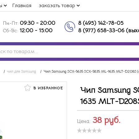
ы
Главная
заказать товар
09:30 - 20:00
8 (495) 142-78-05
Пн-Пт:
12:00 - 15:00
8 (977) 658-33-06 (вы
Сб-Вс:
/
чип для Samsung
/
Чип Samsung SCX-5635 SCX-5835 ML-1635 MLT-D208S (
Чип Samsung S
В ИЗБРАННОЕ
1635 MLT-D208S
38
руб.
Цена: