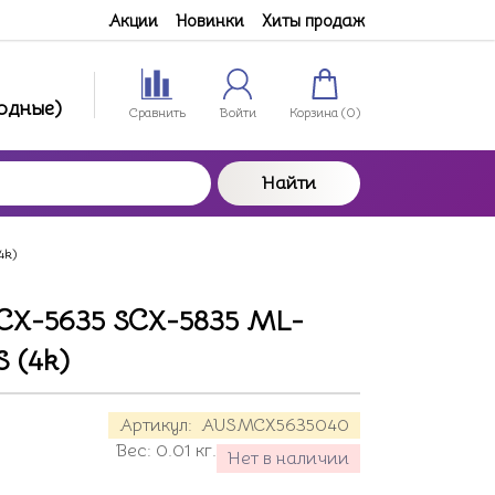
Акции
Новинки
Хиты продаж
ходные)
Сравнить
Войти
Корзина (
0
)
Найти
4k)
CX-5635 SCX-5835 ML-
 (4k)
Артикул:
AUSMCX5635040
Вес:
0.01
кг.
Нет в наличии