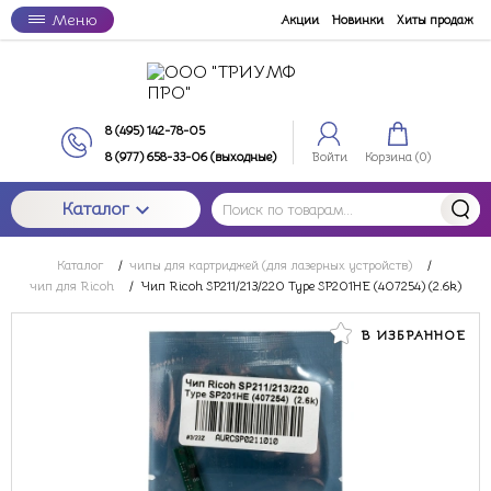
Меню
Акции
Новинки
Хиты продаж
8 (495) 142-78-05
8 (977) 658-33-06 (выходные)
Войти
Корзина (
0
)
Каталог
Каталог
/
чипы для картриджей (для лазерных устройств)
/
чип для Ricoh
/
Чип Ricoh SP211/213/220 Type SP201HE (407254) (2.6k)
В ИЗБРАННОЕ