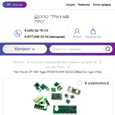
Меню
Акции
Новинки
Хиты продаж
8 (495) 142-78-05
8 (977) 658-33-06 (выходные)
Войти
Корзина (
0
)
Каталог
Каталог
/
чипы для картриджей (для лазерных устройств)
/
чип для Ricoh
/
Чип Ricoh SP C811 Type SPC811DNHE 821220/884204 Cyan (15k)
В ИЗБРАННОЕ