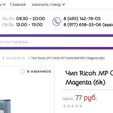
ы
Главная
заказать товар
09:30 - 20:00
8 (495) 142-78-05
Пн-Пт:
12:00 - 15:00
8 (977) 658-33-06 (вы
Сб-Вс:
/
чип для Ricoh
/
Чип Ricoh MP C306 MP C406 (842097) Magenta (6k)
Чип Ricoh MP 
В ИЗБРАННОЕ
Magenta (6k)
77
руб.
Цена: