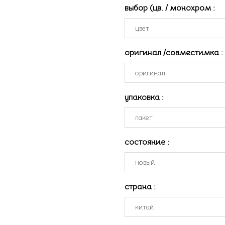
выбор (цв. / монохром
:
оригинал /совместимка
:
упаковка
:
состояние
:
страна
: