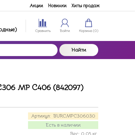
Акции
Новинки
Хиты продаж
ходные)
Сравнить
Войти
Корзина (
0
)
Найти
C306 MP C406 (842097)
Артикул:
BURCMPC306030
Есть в наличии
Вес:
0.05
кг.