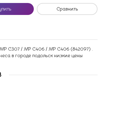
упить
Сравнить
P C307 / MP C406 / MP C406 (842097) .
неса в городе подольск низкие цены
В