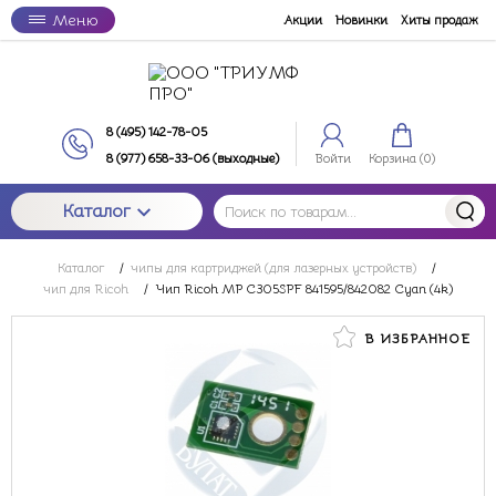
Меню
Акции
Новинки
Хиты продаж
8 (495) 142-78-05
8 (977) 658-33-06 (выходные)
Войти
Корзина (
0
)
Каталог
Каталог
/
чипы для картриджей (для лазерных устройств)
/
чип для Ricoh
/
Чип Ricoh MP C305SPF 841595/842082 Cyan (4k)
В ИЗБРАННОЕ