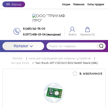
Меню
Акции
Новинки
Хиты продаж
8 (495) 142-78-05
8 (977) 658-33-06 (выходные)
Войти
Корзина (
0
)
Каталог
Каталог
/
чипы для картриджей (для лазерных устройств)
/
чип для Ricoh
/
Чип Ricoh MP C3002/C3502 841651 Black (28k)
В ИЗБРАННОЕ