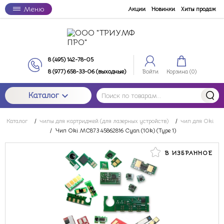
Меню
Акции
Новинки
Хиты продаж
8 (495) 142-78-05
8 (977) 658-33-06 (выходные)
Войти
Корзина (
0
)
Каталог
Каталог
/
чипы для картриджей (для лазерных устройств)
/
чип для Oki
/
Чип Oki MC873 45862816 Cyan (10k) (Type 1)
В ИЗБРАННОЕ