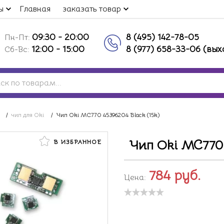
ы
Главная
заказать товар
09:30 - 20:00
8 (495) 142-78-05
Пн-Пт:
12:00 - 15:00
8 (977) 658-33-06 (вы
Сб-Вс:
/
чип для Oki
/
Чип Oki MC770 45396204 Black (15k)
Чип Oki MC770 
В ИЗБРАННОЕ
784
руб.
Цена: