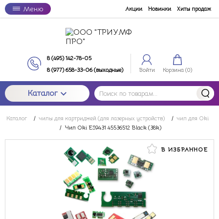
Меню
Акции
Новинки
Хиты продаж
8 (495) 142-78-05
8 (977) 658-33-06 (выходные)
Войти
Корзина (
0
)
Каталог
Каталог
/
чипы для картриджей (для лазерных устройств)
/
чип для Oki
/
Чип Oki ES9431 45536512 Black (38k)
В ИЗБРАННОЕ