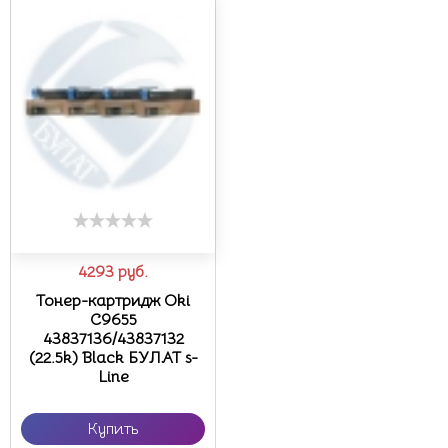
4293
руб.
Тонер-картридж Oki
C9655
43837136/43837132
(22.5k) Black БУЛАТ s-
Line
Купить