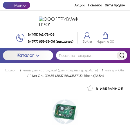
Меню
Акции
Новинки
Хиты продаж
8 (495) 142-78-05
8 (977) 658-33-06 (выходные)
Войти
Корзина (
0
)
Каталог
Каталог
/
чипы для картриджей (для лазерных устройств)
/
чип для Oki
/
Чип Oki C9655 43837136/43837132 Black (22.5k)
В ИЗБРАННОЕ