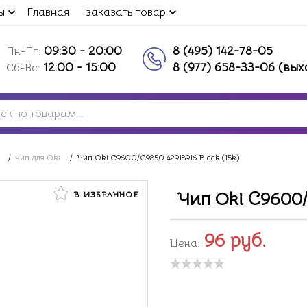
ы
Главная
заказать товар
09:30 - 20:00
8 (495) 142-78-05
Пн-Пт:
12:00 - 15:00
8 (977) 658-33-06 (вы
Сб-Вс:
/
чип для Oki
/
Чип Oki C9600/C9850 42918916 Black (15k)
Чип Oki C9600/C
В ИЗБРАННОЕ
96
руб.
Цена: