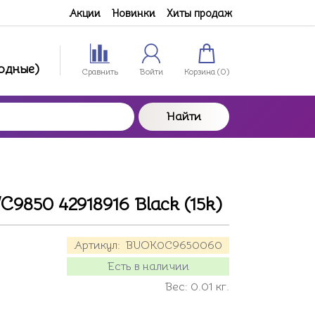
Акции
Новинки
Хиты продаж
ходные)
Сравнить
Войти
Корзина (
0
)
Найти
9850 42918916 Black (15k)
Артикул:
BUOK0C9650060
Есть в наличии
Вес:
0.01
кг.