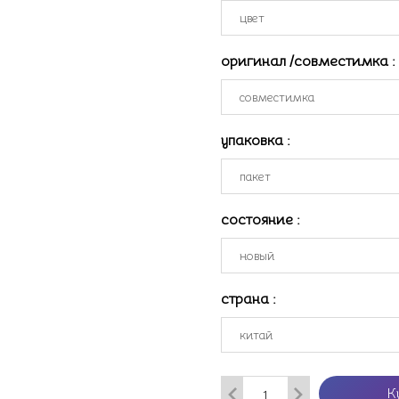
оригинал /совместимка
:
упаковка
:
состояние
:
страна
:
К