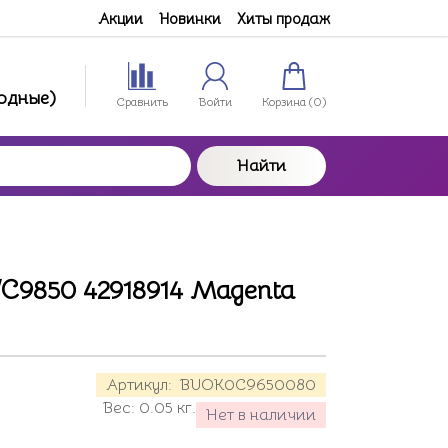
Акции
Новинки
Хиты продаж
ходные)
Сравнить
Войти
Корзина (
0
)
Найти
C9850 42918914 Magenta
Артикул:
BUOK0C9650080
Вес:
0.05
кг.
Нет в наличии