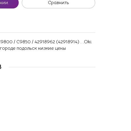
ении
Сравнить
00 / C9850 / 42918962 (42918914) . .Oki
 городе подольск низкие цены
В