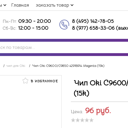
ы
Главная
заказать товар
09:30 - 20:00
8 (495) 142-78-05
Пн-Пт:
12:00 - 15:00
8 (977) 658-33-06 (вы
Сб-Вс:
/
чип для Oki
/
Чип Oki C9600/C9850 42918914 Magenta (15k)
Чип Oki C9600/
В ИЗБРАННОЕ
(15k)
96
руб.
Цена: