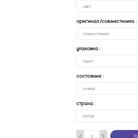
оригинал /совместимка
:
упаковка
:
состояние
:
страна
:
К