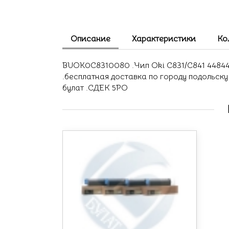
Описание
Характеристики
Ко
BUOK0C8310080 .Чип Oki C831/C841 4484450
.бесплатная доставка по городу подольск
булат .СДЕК 5PO