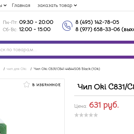
ы
Главная
заказать товар
09:30 - 20:00
8 (495) 142-78-05
Пн-Пт:
12:00 - 15:00
8 (977) 658-33-06 (вы
Сб-Вс:
/
чип для Oki
/
Чип Oki C831/C841 44844508 Black (10k)
Чип Oki C831/C8
В ИЗБРАННОЕ
631
руб.
Цена: