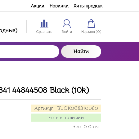
Акции
Новинки
Хиты продаж
ходные)
Сравнить
Войти
Корзина (
0
)
Найти
41 44844508 Black (10k)
Артикул:
BUOK0C8310080
Есть в наличии
Вес:
0.05
кг.