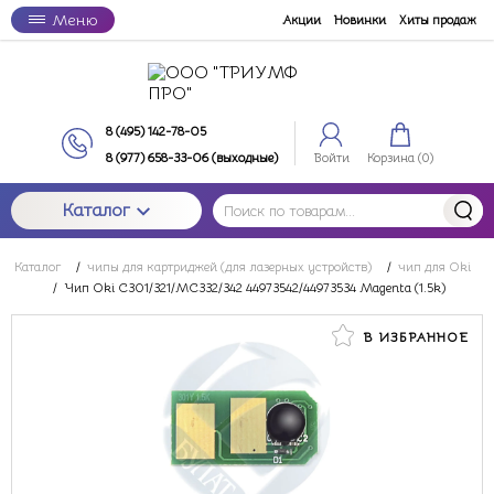
Меню
Акции
Новинки
Хиты продаж
8 (495) 142-78-05
8 (977) 658-33-06 (выходные)
Войти
Корзина (
0
)
Каталог
Каталог
/
чипы для картриджей (для лазерных устройств)
/
чип для Oki
/
Чип Oki C301/321/MC332/342 44973542/44973534 Magenta (1.5k)
В ИЗБРАННОЕ