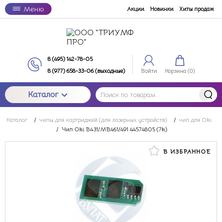
Меню
Акции
Новинки
Хиты продаж
8 (495) 142-78-05
8 (977) 658-33-06 (выходные)
Войти
Корзина (
0
)
Каталог
Каталог
/
чипы для картриджей (для лазерных устройств)
/
чип для Oki
/
Чип Oki B431/MB461/491 44574805 (7k)
В ИЗБРАННОЕ