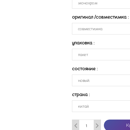
оригинал /совместимка
:
упаковка
:
состояние
:
страна
:
К