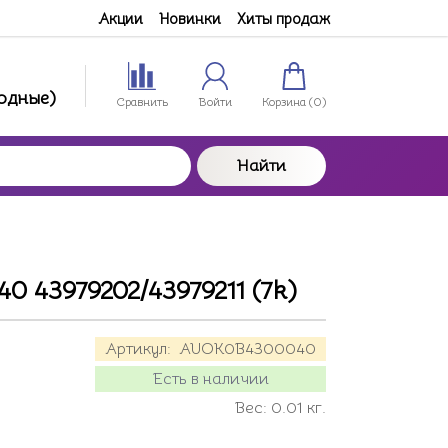
Акции
Новинки
Хиты продаж
ходные)
Сравнить
Войти
Корзина (
0
)
Найти
0 43979202/43979211 (7k)
Артикул:
AUOK0B4300040
Есть в наличии
Вес:
0.01
кг.