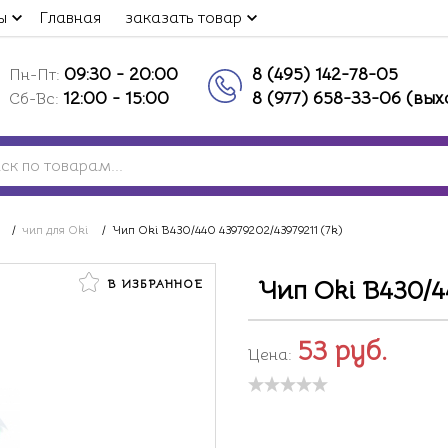
ы
Главная
заказать товар
09:30 - 20:00
8 (495) 142-78-05
Пн-Пт:
12:00 - 15:00
8 (977) 658-33-06 (вы
Сб-Вс:
/
чип для Oki
/
Чип Oki B430/440 43979202/43979211 (7k)
Чип Oki B430/44
В ИЗБРАННОЕ
53
руб.
Цена: