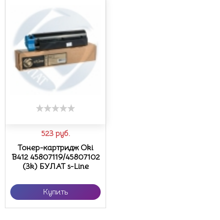
523
руб.
Тонер-картридж Oki
B412 45807119/45807102
(3k) БУЛАТ s-Line
Купить