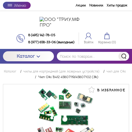
Меню
Акции
Новинки
Хиты продаж
8 (495) 142-78-05
8 (977) 658-33-06 (выходные)
Войти
Корзина (
0
)
Каталог
Каталог
/
чипы для картриджей (для лазерных устройств)
/
чип для Oki
/
Чип Oki B412 45807119/45807102 (3k)
В ИЗБРАННОЕ