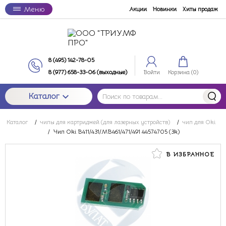
Меню
Акции
Новинки
Хиты продаж
8 (495) 142-78-05
8 (977) 658-33-06 (выходные)
Войти
Корзина (
0
)
Каталог
Каталог
/
чипы для картриджей (для лазерных устройств)
/
чип для Oki
/
Чип Oki B411/431/MB461/471/491 44574705 (3k)
В ИЗБРАННОЕ