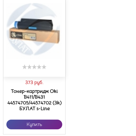
373
руб.
Тонер-картридж Oki
B411/B431
44574705/44574702 (3k)
БУЛАТ s-Line
Купить