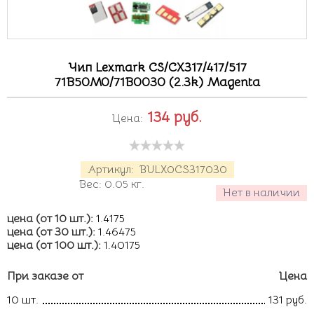
Чип Lexmark CS/CX317/417/517
71B50M0/71B0030 (2.3k) Magenta
134
руб.
Цена:
Артикул:
BULX0CS317030
Вес:
0.05
кг.
Нет в наличии
цена (от 10 шт.):
1.4175
цена (от 30 шт.):
1.46475
цена (от 100 шт.):
1.40175
При заказе от
Цена
10 шт.
131 руб.