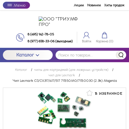
Меню
Акции
Новинки
Хиты продаж
8 (495) 142-78-05
8 (977) 658-33-06 (выходные)
Войти
Корзина (
0
)
Каталог
Каталог
/
чипы для картриджей (для лазерных устройств)
/
чип для Lexmark
/
Чип Lexmark CS/CX317/417/517 71B50M0/71B0030 (2.3k) Magenta
В ИЗБРАННОЕ