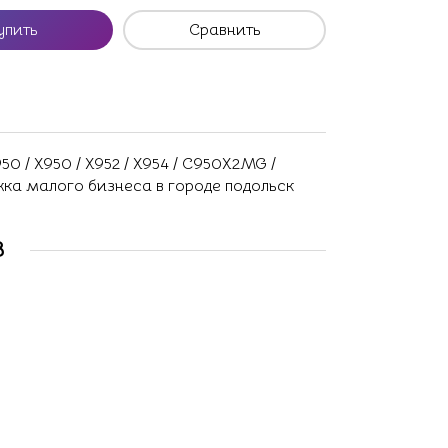
упить
Сравнить
/ X950 / X952 / X954 / C950X2MG /
жка малого бизнеса в городе подольск
В