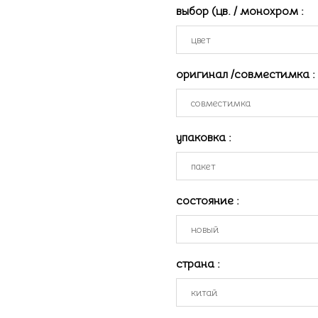
выбор (цв. / монохром
:
оригинал /совместимка
:
упаковка
:
состояние
:
страна
: