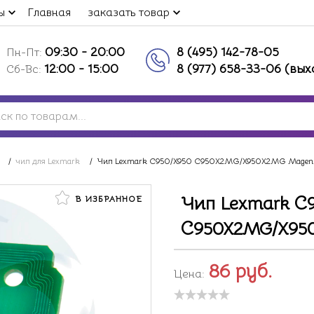
ы
Главная
заказать товар
09:30 - 20:00
8 (495) 142-78-05
Пн-Пт:
12:00 - 15:00
8 (977) 658-33-06 (вы
Сб-Вс:
/
чип для Lexmark
/
Чип Lexmark C950/X950 C950X2MG/X950X2MG Magent
Чип Lexmark C
В ИЗБРАННОЕ
C950X2MG/X950
86
руб.
Цена: