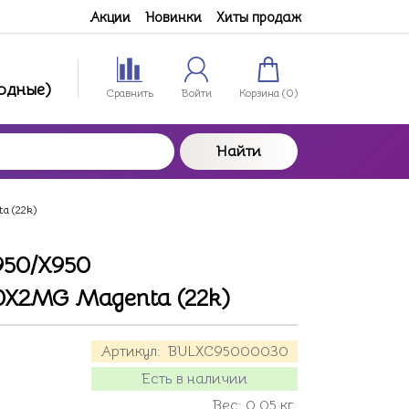
Акции
Новинки
Хиты продаж
ходные)
Сравнить
Войти
Корзина (
0
)
Найти
a (22k)
950/X950
X2MG Magenta (22k)
Артикул:
BULXC95000030
Есть в наличии
Вес:
0.05
кг.