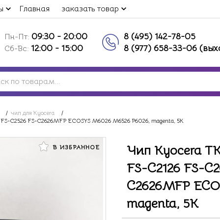
ы
Главная
заказать товар
09:30 - 20:00
8 (495) 142-78-05
Пн-Пт:
12:00 - 15:00
8 (977) 658-33-06 (вы
Сб-Вс:
/
чип для Kyocera
/
 FS-C2526 FS-C2626MFP ECOSYS M6026 M6526 P6026, magenta, 5K
Чип Kyocera T
В ИЗБРАННОЕ
FS-C2126 FS-C2
C2626MFP ECOS
magenta, 5K