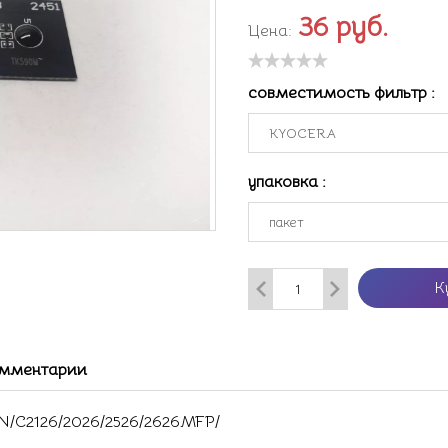
36
руб.
Цена:
совместимость фильтр
:
упаковка
:
К
мментарии
DN/C2126/2026/2526/2626MFP/