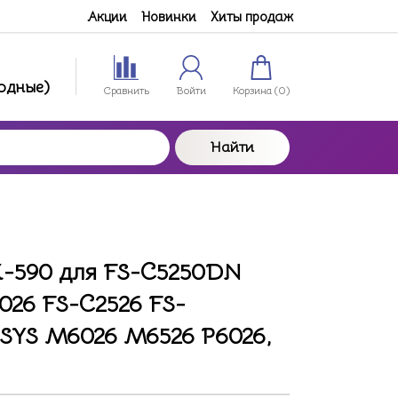
Акции
Новинки
Хиты продаж
ходные)
Сравнить
Войти
Корзина (
0
)
Найти
K-590 для FS-C5250DN
026 FS-C2526 FS-
YS M6026 M6526 P6026,