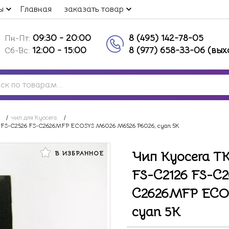
ы
Главная
заказать товар
09:30 - 20:00
8 (495) 142-78-05
Пн-Пт:
12:00 - 15:00
8 (977) 658-33-06 (вы
Сб-Вс:
/
чип для Kyocera
/
 FS-C2526 FS-C2626MFP ECOSYS M6026 M6526 P6026, cyan 5K
Чип Kyocera T
В ИЗБРАННОЕ
FS-C2126 FS-C2
C2626MFP ECOS
cyan 5K