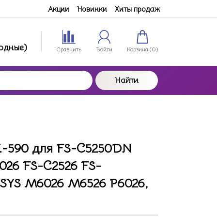
Акции
Новинки
Хиты продаж
ходные)
Сравнить
Войти
Корзина (
0
)
Найти
K-590 для FS-C5250DN
026 FS-C2526 FS-
YS M6026 M6526 P6026,