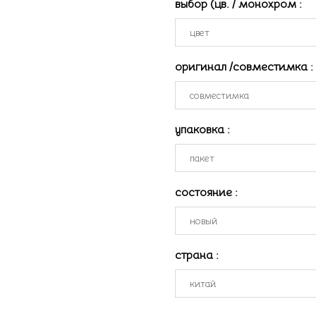
выбор (цв. / монохром
:
оригинал /совместимка
:
упаковка
:
состояние
:
страна
: