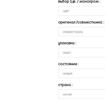
выбор (цв. / монохром
:
оригинал /совместимка
:
упаковка
:
состояние
:
страна
: