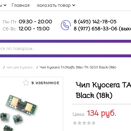
ы
Главная
заказать товар
09:30 - 20:00
8 (495) 142-78-05
Пн-Пт:
12:00 - 15:00
8 (977) 658-33-06 (вы
Сб-Вс:
/
чип для Kyocera
/
Чип Kyocera TASKalfa 356ci TK-5205 Black (18k)
Чип Kyocera TA
В ИЗБРАННОЕ
Black (18k)
134
руб.
Цена: