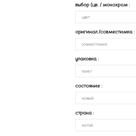
выбор (цв. / монохром
:
оригинал /совместимка
:
упаковка
:
состояние
:
страна
: