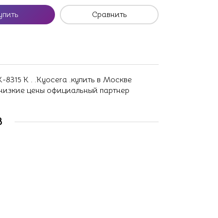
упить
Сравнить
-8315 K . .Kyocera .купить в Москве
 низкие цены официальный партнер
В