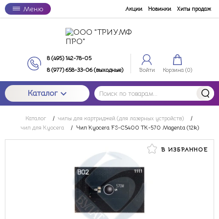
Меню
Акции
Новинки
Хиты продаж
8 (495) 142-78-05
8 (977) 658-33-06 (выходные)
Войти
Корзина (
0
)
Каталог
Каталог
/
чипы для картриджей (для лазерных устройств)
/
чип для Kyocera
/
Чип Kyocera FS-C5400 TK-570 Magenta (12k)
В ИЗБРАННОЕ