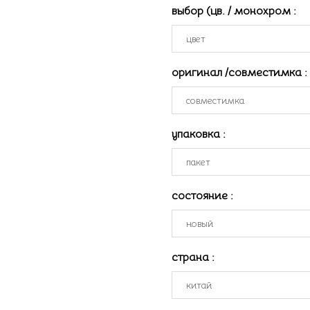
выбор (цв. / монохром
:
оригинал /совместимка
:
упаковка
:
состояние
:
страна
: