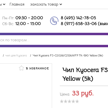
ы
Главная
заказать товар
09:30 - 20:00
8 (495) 142-78-05
Пн-Пт:
12:00 - 15:00
8 (977) 658-33-06 (вы
Сб-Вс:
/
чип для Kyocera
/
Чип Kyocera FS-C2026/C2126MFP TK-590 Yellow (5k)
Чип Kyocera F
В ИЗБРАННОЕ
Yellow (5k)
33
руб.
Цена: