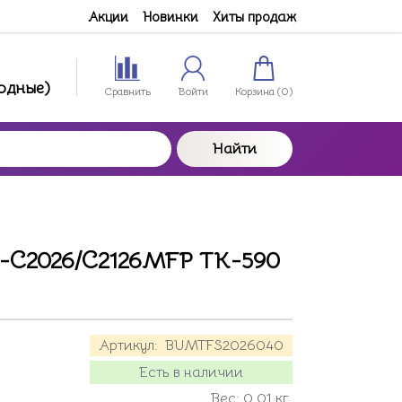
Акции
Новинки
Хиты продаж
ходные)
Сравнить
Войти
Корзина (
0
)
Найти
S-C2026/C2126MFP TK-590
Артикул:
BUMTFS2026040
Есть в наличии
Вес:
0.01
кг.