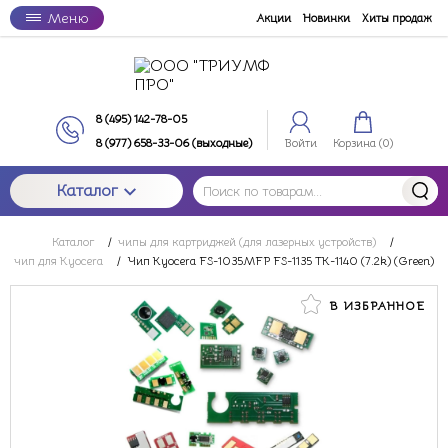
Меню
Акции
Новинки
Хиты продаж
8 (495) 142-78-05
8 (977) 658-33-06 (выходные)
Войти
Корзина (
0
)
Каталог
Каталог
/
чипы для картриджей (для лазерных устройств)
/
чип для Kyocera
/
Чип Kyocera FS-1035MFP FS-1135 TK-1140 (7.2k) (Green)
В ИЗБРАННОЕ