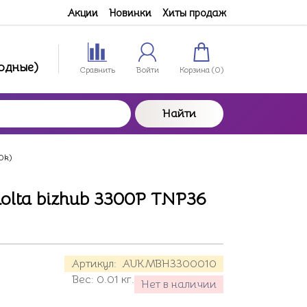
Акции
Новинки
Хиты продаж
ходные)
Сравнить
Войти
Корзина (
0
)
Найти
0k)
olta bizhub 3300P TNP36
Артикул:
AUKMBH3300010
Вес:
0.01
кг.
Нет в наличии