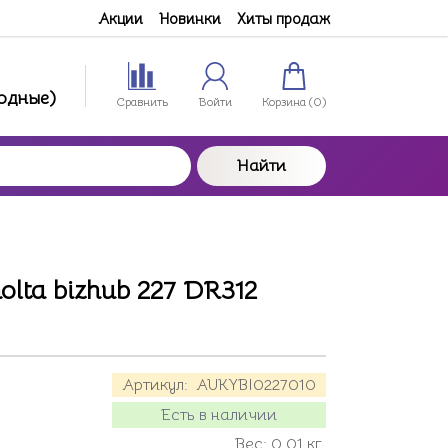
Акции
Новинки
Хиты продаж
ходные)
Сравнить
Войти
Корзина (
0
)
Найти
olta bizhub 227 DR312
Артикул:
AUKYBI0227010
Есть в наличии
Вес:
0.01
кг.