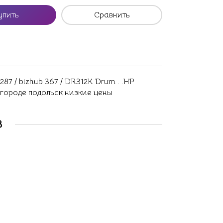
упить
Сравнить
87 / bizhub 367 / DR312K Drum . .HP
 городе подольск низкие цены
В