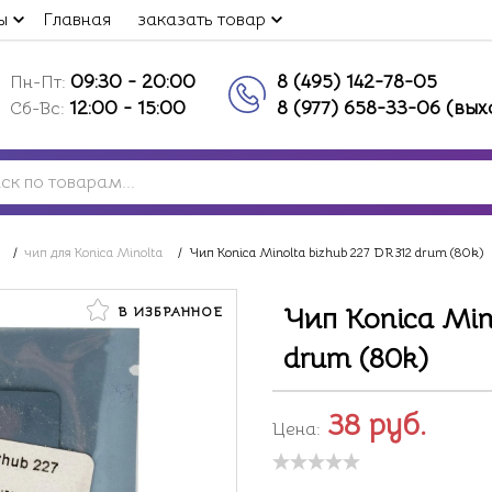
ы
Главная
заказать товар
09:30 - 20:00
8 (495) 142-78-05
Пн-Пт:
12:00 - 15:00
8 (977) 658-33-06 (вы
Сб-Вс:
/
чип для Konica Minolta
/
Чип Konica Minolta bizhub 227 DR312 drum (80k)
Чип Konica Min
В ИЗБРАННОЕ
drum (80k)
38
руб.
Цена: