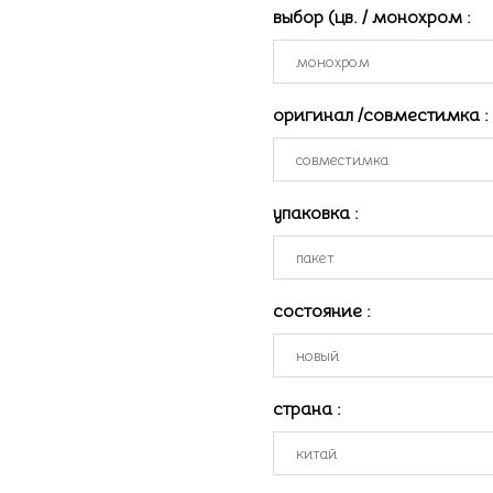
выбор (цв. / монохром
:
оригинал /совместимка
:
упаковка
:
состояние
:
страна
: