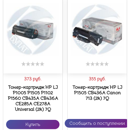
373
руб.
355
руб.
Тонер-картридж HP LJ
Тонер-картридж HP LJ
P1005 P1505 P1102
P1505 CB436A Canon
P1560 CB435A CB436A
713 (2k) 7Q
CE285A CE278A
Universal (2k) 7Q
Сообщить о поступлении
Купить