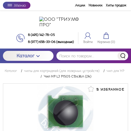
Меню
Акции
Новинки
Хиты продаж
8 (495) 142-78-05
8 (977) 658-33-06 (выходные)
Войти
Корзина (
0
)
Каталог
Каталог
/
чипы для картриджей (для лазерных устройств)
/
чип для HP
/
Чип HP LJ P1505 CB436A (2k)
В ИЗБРАННОЕ