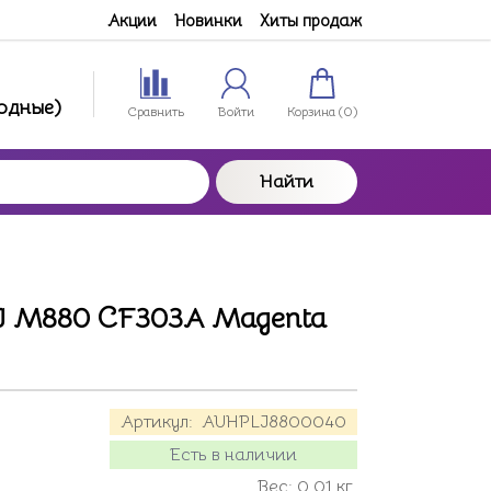
Акции
Новинки
Хиты продаж
ходные)
Сравнить
Войти
Корзина (
0
)
Найти
LJ M880 CF303A Magenta
Артикул:
AUHPLJ8800040
Есть в наличии
Вес:
0.01
кг.