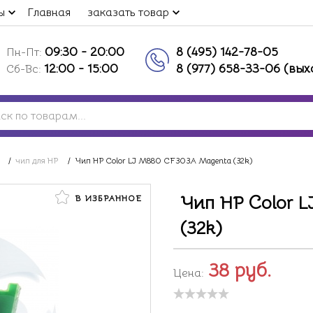
ы
Главная
заказать товар
09:30 - 20:00
8 (495) 142-78-05
Пн-Пт:
12:00 - 15:00
8 (977) 658-33-06 (вы
Сб-Вс:
/
чип для HP
/
Чип HP Color LJ M880 CF303A Magenta (32k)
Чип HP Color 
В ИЗБРАННОЕ
(32k)
38
руб.
Цена: