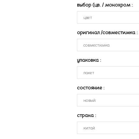
выбор (цв. / монохром
:
оригинал /совместимка
:
упаковка
:
состояние
:
страна
: