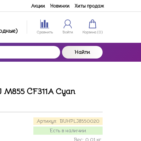
Акции
Новинки
Хиты продаж
ходные)
Сравнить
Войти
Корзина (
0
)
Найти
J M855 CF311A Сyan
Артикул:
BUHPLJ8550020
Есть в наличии
Вес:
0.01
кг.