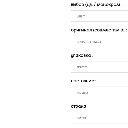
выбор (цв. / монохром
:
оригинал /совместимка
:
упаковка
:
состояние
:
страна
: