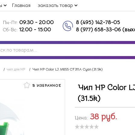
ы
Главная
заказать товар
09:30 - 20:00
8 (495) 142-78-05
Пн-Пт:
12:00 - 15:00
8 (977) 658-33-06 (вы
Сб-Вс:
/
чип для HP
/
Чип HP Color LJ M855 CF311A Сyan (31.5k)
Чип HP Color L
В ИЗБРАННОЕ
(31.5k)
38
руб.
Цена: