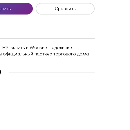
упить
Сравнить
 .HP .купить в Москве Подольске
ны официальный партнер торгового дома
В