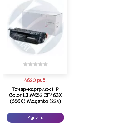
4620
руб.
Тонер-картридж HP
Color LJ M652 CF463X
(656X) Magenta (22k)
Купить