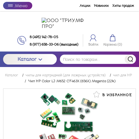
Меню
Акции
Новинки
Хиты продаж
8 (495) 142-78-05
8 (977) 658-33-06 (выходные)
Войти
Корзина (
0
)
Каталог
Каталог
/
чипы для картриджей (для лазерных устройств)
/
чип для HP
/
Чип HP Color LJ M652 CF463X (656X) Magenta (22k)
В ИЗБРАННОЕ